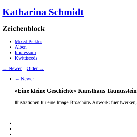
Katharina Schmidt
Zeichenblock
Mixed Pickles
Alben
Impressum
Kwittiseeds
← Newer
Older →
← Newer
»Eine kleine Geschichte« Kunsthaus Taunusstein
lllustrationen für eine Image-Broschüre. Artwork: fuenfwerke